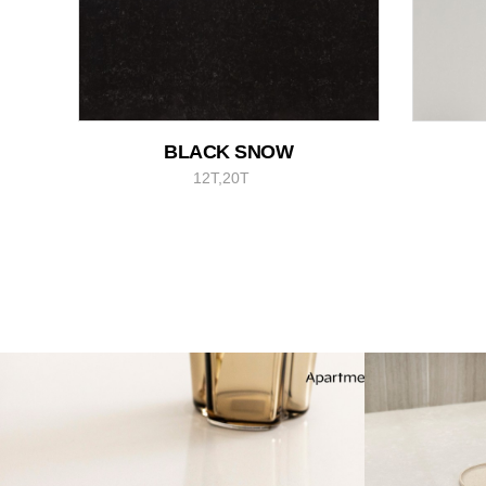
BLACK SNOW
12T,20T
아파트멘터리 x 동탄 롯데캐슬(비안코캔
아파트멘터리
버스)