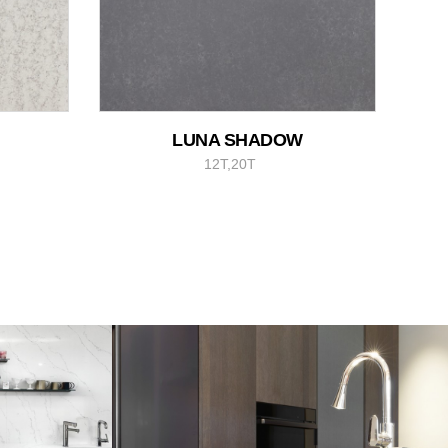
LUNA SHADOW
12T,20T
퀼리티)
용평 아폴리스(블랙스노우)