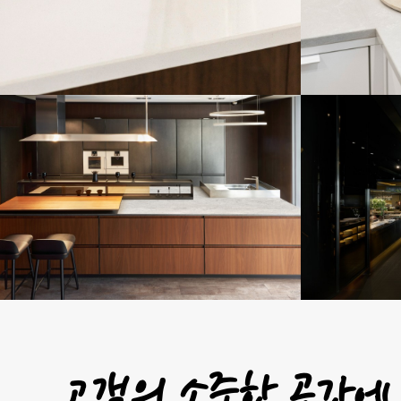
11-29
현대L&C 갤러리Q(파타고니아)
콘래드 
11-29
고객의 소중한 공간에