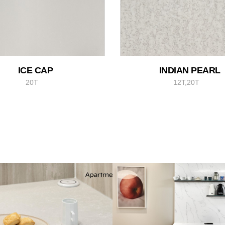
ICE CAP
INDIAN PEARL
20T
12T,20T
 x 성남 단대푸르지오(루나
방배 호원빌라(트랜
화이트)