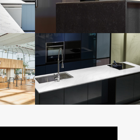
11-29
틀란틱그레이)
영림 인천 쇼룸(트랜퀼리티)
11-29