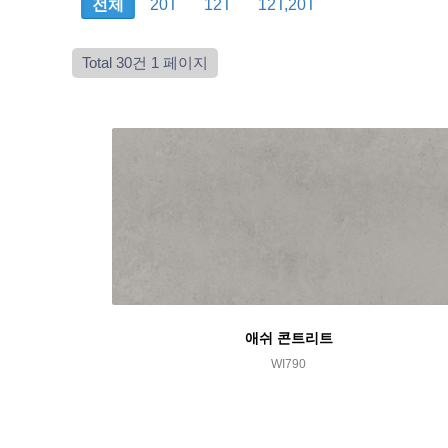
전체
20T
12T
12T,20T
Total 30건
1 페이지
애쉬 콘트리트
WI790