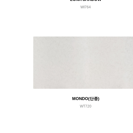
WI764
MONDO(단종)
WT720