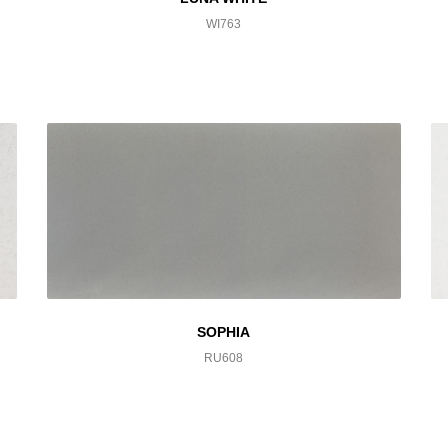
WI763
SOPHIA
RU608