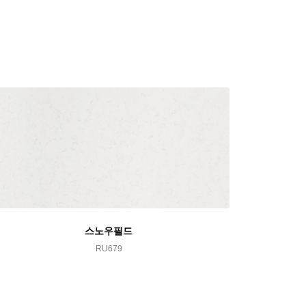
스노우필드
RU679