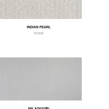
INDIAN PEARL
RU658
MILADI(단종)