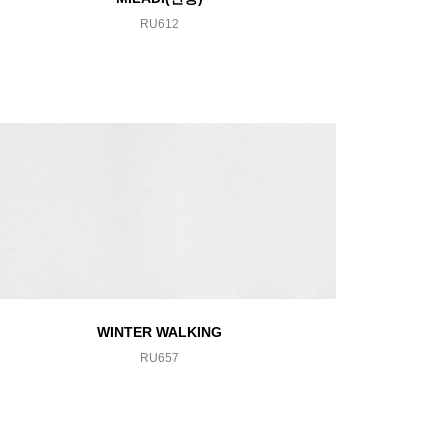
RU612
WINTER WALKING
RU657